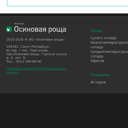
Аренда
Сухого склада
2010-2026 © АО «Осиновая роща»
Низкотемпературно
194362, Санкт-Петербург,
склада
вн.тер. г.пос. Парголово,
Среднетемпературн
тер.Осиновая роща, Горское шоссе,
склада
д. 6, лит. Б
Офисов
Тел.: (812) 209-80-90
Политика обработки персональных
данных
О компании
История