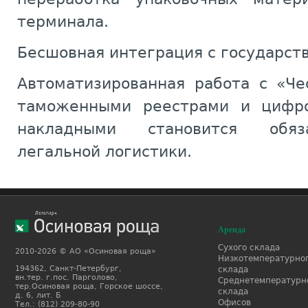
терминала.
Бесшовная интеграция с государс
Автоматизированная работа с «Ч
таможенными реестрами и цифр
накладными становится обяз
легальной логистики.
Аренда
Сухого склада
2010-2026 © АО «Осиновая роща»
Низкотемпературно
194362, Санкт-Петербург,
склада
вн.тер. г.пос. Парголово,
Среднетемпературн
тер.Осиновая роща, Горское шоссе,
склада
д. 6, лит. Б
Офисов
Тел.: (812) 209-80-90