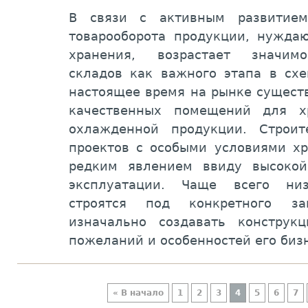
В связи с активным развитием
товарооборота продукции, нужда
хранения, возрастает значимо
складов как важного этапа в схе
настоящее время на рынке сущест
качественных помещений для х
охлажденной продукции. Строит
проектов с особыми условиями хр
редким явлением ввиду высокой
эксплуатации. Чаще всего низ
строятся под конкретного за
изначально создавать констру
пожеланий и особенностей его биз
« В начало
1
2
3
4
5
6
7