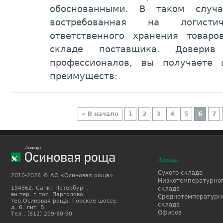
обоснованными. В таком случ
востребованная на логист
ответственного хранения товар
складе поставщика. Довер
профессионалов, вы получаете
преимуществ:
« В начало
1
2
3
4
5
6
7
Аренда
Сухого склада
2010-2026 © АО «Осиновая роща»
Низкотемпературно
194362, Санкт-Петербург,
склада
вн.тер. г.пос. Парголово,
Среднетемпературн
тер.Осиновая роща, Горское шоссе,
склада
д. 6, лит. Б
Офисов
Тел.: (812) 209-80-90