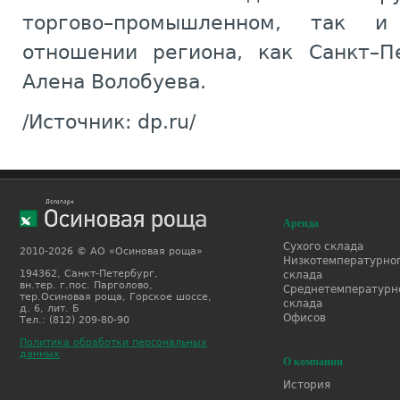
торгово–промышленном, так и
отношении региона, как Санкт–П
Алена Волобуева.
/Источник: dp.ru/
Аренда
Сухого склада
2010-2026 © АО «Осиновая роща»
Низкотемпературно
194362, Санкт-Петербург,
склада
вн.тер. г.пос. Парголово,
Среднетемпературн
тер.Осиновая роща, Горское шоссе,
склада
д. 6, лит. Б
Офисов
Тел.: (812) 209-80-90
Политика обработки персональных
данных
О компании
История