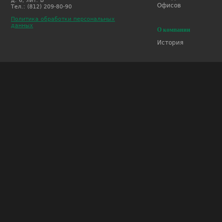
д. 6, лит. Б
Офисов
Тел.: (812) 209-80-90
Политика обработки персональных
данных
О компании
История