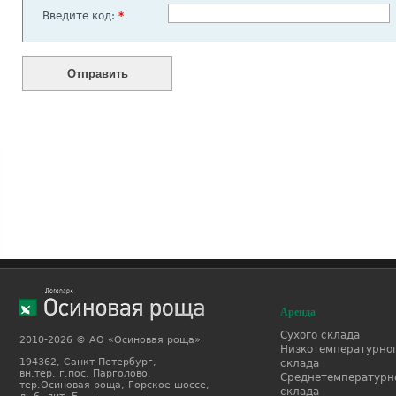
Введите код:
*
Аренда
Сухого склада
2010-2026 © АО «Осиновая роща»
Низкотемпературно
194362, Санкт-Петербург,
склада
вн.тер. г.пос. Парголово,
Среднетемпературн
тер.Осиновая роща, Горское шоссе,
склада