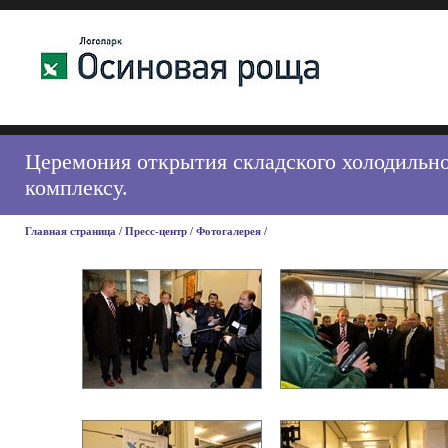
Церемония открытия складского холодильно
комплексу.
Главная страница
/
Пресс-центр
/
Фотогалерея
/