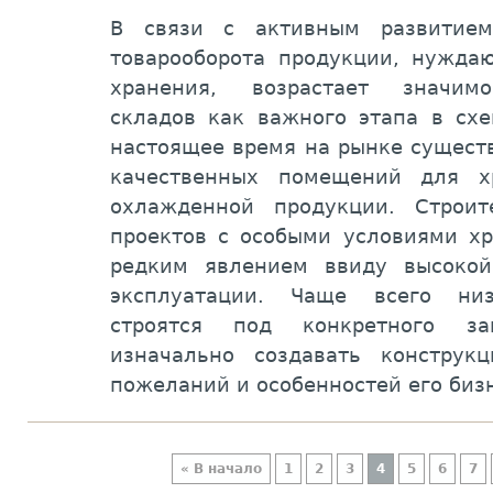
В связи с активным развитием
товарооборота продукции, нужда
хранения, возрастает значимо
складов как важного этапа в схе
настоящее время на рынке сущест
качественных помещений для х
охлажденной продукции. Строит
проектов с особыми условиями хр
редким явлением ввиду высокой
эксплуатации. Чаще всего низ
строятся под конкретного за
изначально создавать констру
пожеланий и особенностей его биз
« В начало
1
2
3
4
5
6
7